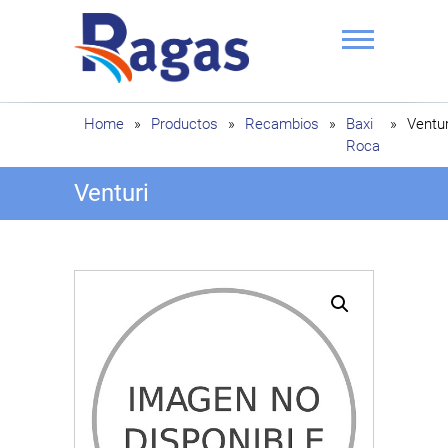
Saltar
al
contenido
Ragas
Home
»
Productos
»
Recambios
»
Baxi
»
Ventur
Roca
Venturi