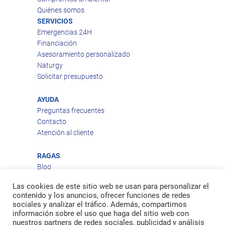
Quiénes somos
SERVICIOS
Emergencias 24H
Financiación
Asesoramiento personalizado
Naturgy
Solicitar presupuesto
AYUDA
Preguntas frecuentes
Contacto
Atención al cliente
RAGAS
Blog
Aviso legal
Las cookies de este sitio web se usan para personalizar el
Política de privacidad
contenido y los anuncios, ofrecer funciones de redes
Política de cookies
sociales y analizar el tráfico. Además, compartimos
Política de envío
información sobre el uso que haga del sitio web con
nuestros partners de redes sociales, publicidad y análisis
Política de devoluciones