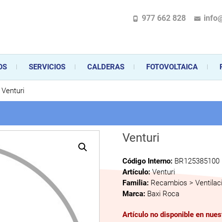
977 662 828
info
pecializada en la instalación, comercialización y mantenimiento de gas y ele
 sus aparatos de gas, climatización o electrodomésticos, desde el asesoramiento 
OS
SERVICIOS
CALDERAS
FOTOVOLTAICA
Venturi
Venturi
Código Interno:
BR125385100
Artículo:
Venturi
Familia:
Recambios > Ventilac
Marca:
Baxi Roca
Artículo no disponible en nue