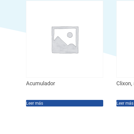
Acumulador
Clixon,
Leer más
Leer más