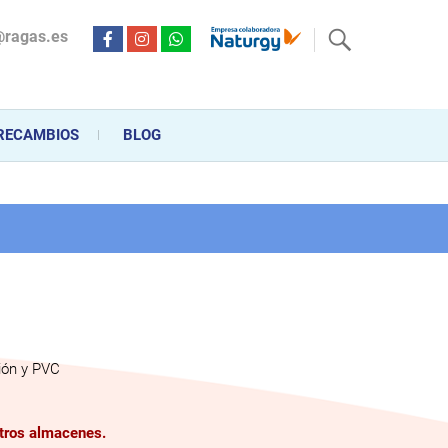
@ragas.es
ctricidad desde hace más de 20 años . Acompañamos al cliente
personalizado en la venta, montaje y reparación, hasta la
RECAMBIOS
BLOG
ión y PVC
stros almacenes.