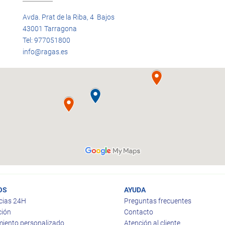
Avda. Prat de la Riba, 4 Bajos
43001 Tarragona
Tel: 977051800
info@ragas.es
OS
AYUDA
cias 24H
Preguntas frecuentes
ción
Contacto
iento personalizado
Atención al cliente