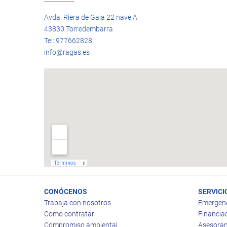
Avda. Riera de Gaia 22 nave A
43830 Torredembarra
Tel: 977662828
info@ragas.es
CONÓCENOS
SERVICI
Trabaja con nosotros
Emergen
Como contratar
Financia
Compromiso ambiental
Asesoram