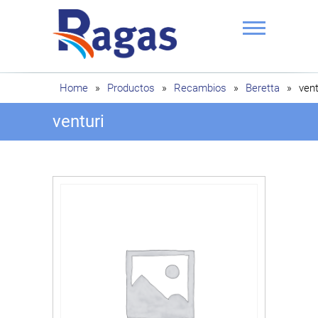
Saltar
al
contenido
Ragas
Home
»
Productos
»
Recambios
»
Beretta
»
vent
venturi