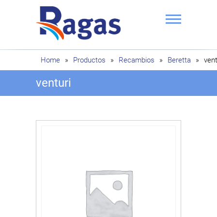
Saltar
al
contenido
Ragas
Home
»
Productos
»
Recambios
»
Beretta
»
vent
venturi