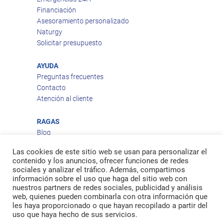
Financiación
Asesoramiento personalizado
Naturgy
Solicitar presupuesto
AYUDA
Preguntas frecuentes
Contacto
Atención al cliente
RAGAS
Blog
Aviso legal
Las cookies de este sitio web se usan para personalizar el
Política de privacidad
contenido y los anuncios, ofrecer funciones de redes
Política de cookies
sociales y analizar el tráfico. Además, compartimos
Política de envío
información sobre el uso que haga del sitio web con
nuestros partners de redes sociales, publicidad y análisis
Política de devoluciones
web, quienes pueden combinarla con otra información que
les haya proporcionado o que hayan recopilado a partir del
uso que haya hecho de sus servicios.
Facebook
Twitter
feed