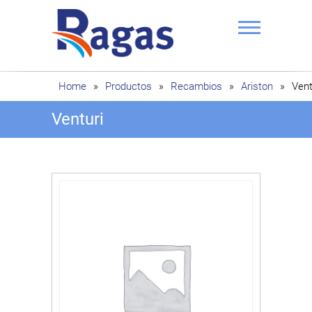
Saltar
al
contenido
Ragas
Home
»
Productos
»
Recambios
»
Ariston
»
Vent
Venturi