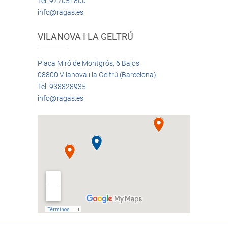
Tel: 977051800
info@ragas.es
VILANOVA I LA GELTRÚ
Plaça Miró de Montgrós, 6 Bajos
08800 Vilanova i la Geltrú (Barcelona)
Tel: 938828935
info@ragas.es