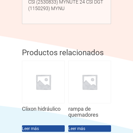
CSI (2530833) MYNUTE 24 CSI DGT
(1150293) MYNU
Productos relacionados
Clixon hidráulico
rampa de
quemadores
Leer más
Leer más