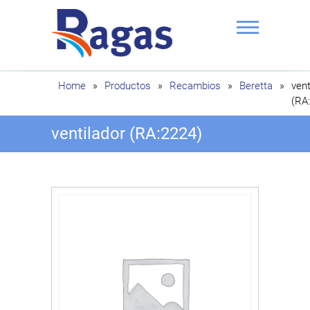
Saltar
al
contenido
Ragas
Home
»
Productos
»
Recambios
»
Beretta
»
vent
(RA
ventilador (RA:2224)