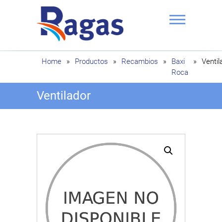
Saltar
al
contenido
Ragas
Home
»
Productos
»
Recambios
»
Baxi
»
Ventil
Roca
Ventilador