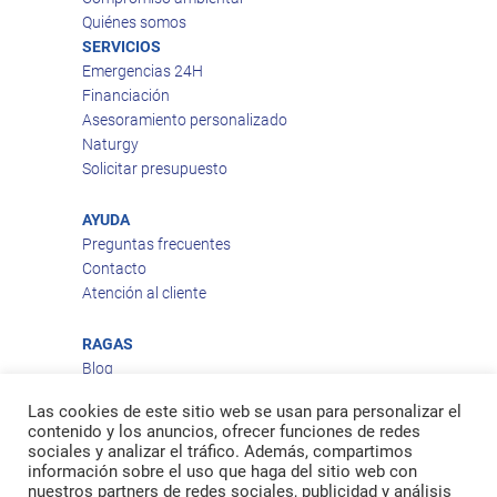
Quiénes somos
SERVICIOS
Emergencias 24H
Financiación
Asesoramiento personalizado
Naturgy
Solicitar presupuesto
AYUDA
Preguntas frecuentes
Contacto
Atención al cliente
RAGAS
Blog
Aviso legal
Las cookies de este sitio web se usan para personalizar el
Política de privacidad
contenido y los anuncios, ofrecer funciones de redes
Política de cookies
sociales y analizar el tráfico. Además, compartimos
Política de envío
información sobre el uso que haga del sitio web con
nuestros partners de redes sociales, publicidad y análisis
Política de devoluciones