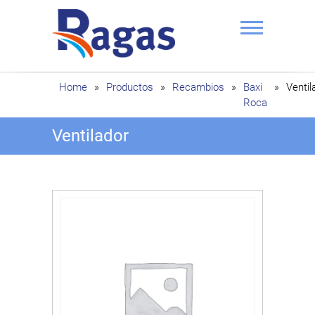
Saltar
al
contenido
Ragas
Home
»
Productos
»
Recambios
»
Baxi
»
Ventil
Roca
Ventilador