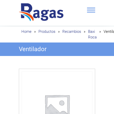
Saltar
al
contenido
Ragas
Home
»
Productos
»
Recambios
»
Baxi
»
Ventil
Roca
Ventilador