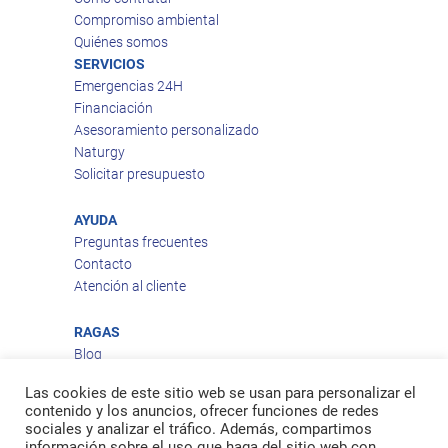
Compromiso ambiental
Quiénes somos
SERVICIOS
Emergencias 24H
Financiación
Asesoramiento personalizado
Naturgy
Solicitar presupuesto
AYUDA
Preguntas frecuentes
Contacto
Atención al cliente
RAGAS
Blog
Aviso legal
Las cookies de este sitio web se usan para personalizar el
Política de privacidad
contenido y los anuncios, ofrecer funciones de redes
Política de cookies
sociales y analizar el tráfico. Además, compartimos
Política de envío
información sobre el uso que haga del sitio web con