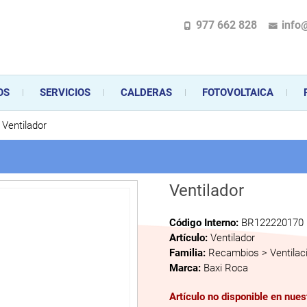
977 662 828
info
pecializada en la instalación, comercialización y mantenimiento de gas y ele
 sus aparatos de gas, climatización o electrodomésticos, desde el asesoramiento 
OS
SERVICIOS
CALDERAS
FOTOVOLTAICA
Ventilador
Ventilador
Código Interno:
BR122220170
Artículo:
Ventilador
Familia:
Recambios > Ventilac
Marca:
Baxi Roca
Artículo no disponible en nue