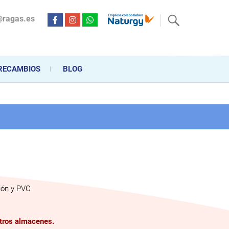
@ragas.es
ctricidad desde hace más de 20 años . Acompañamos al cliente
personalizado en la venta, montaje y reparación, hasta la
RECAMBIOS
BLOG
ión y PVC
stros almacenes.