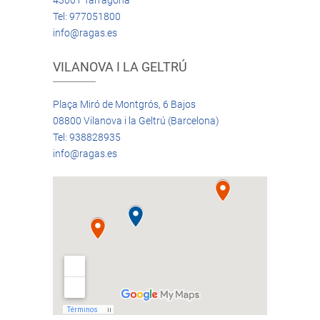
43001 Tarragona
Tel: 977051800
info@ragas.es
VILANOVA I LA GELTRÚ
Plaça Miró de Montgrós, 6 Bajos
08800 Vilanova i la Geltrú (Barcelona)
Tel: 938828935
info@ragas.es