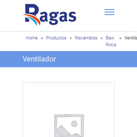
Saltar
al
contenido
Ragas
Home
»
Productos
»
Recambios
»
Baxi
»
Ventil
Roca
Ventilador