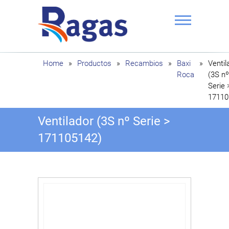
Saltar
al
contenido
Ragas
Home
»
Productos
»
Recambios
»
Baxi
»
Ventil
Roca
(3S nº
Serie 
17110
Ventilador (3S nº Serie >
171105142)