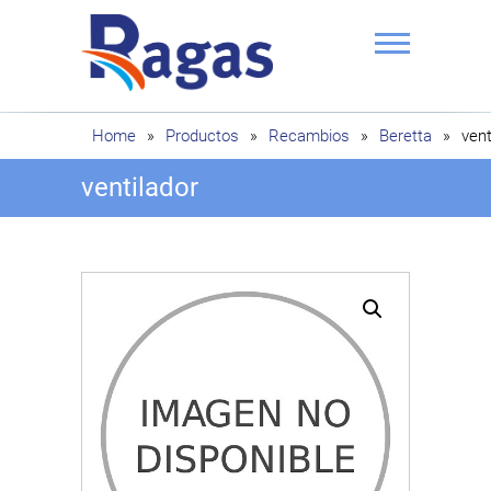
Saltar
al
contenido
Ragas
Home
»
Productos
»
Recambios
»
Beretta
»
vent
ventilador