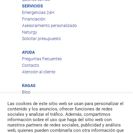
SERVICIOS
Emergencias 24H
Financiación
Asesoramiento personalizado
Naturgy
Solicitar presupuesto
AYUDA
Preguntas frecuentes
Contacto
Atención al cliente
RAGAS
Blog
Aviso legal
Las cookies de este sitio web se usan para personalizar el
Política de privacidad
contenido y los anuncios, ofrecer funciones de redes
Política de cookies
sociales y analizar el tráfico. Además, compartimos
Política de envío
información sobre el uso que haga del sitio web con
nuestros partners de redes sociales, publicidad y análisis
Política de devoluciones
web, quienes pueden combinarla con otra información que