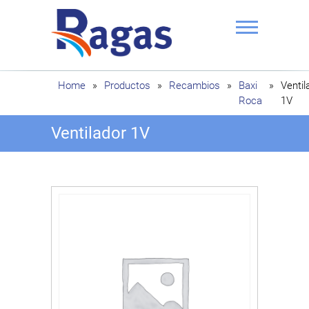
Saltar
al
contenido
Ragas
Home
»
Productos
»
Recambios
»
Baxi
»
Ventil
Roca
1V
Ventilador 1V