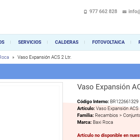
977 662 828
info
pecializada en la instalación, comercialización y mantenimiento de gas y ele
 sus aparatos de gas, climatización o electrodomésticos, desde el asesoramiento 
OS
SERVICIOS
CALDERAS
FOTOVOLTAICA
 Roca
»
Vaso Expansión ACS 2 Ltr.
Vaso Expansión AC
Código Interno:
BR122661329
Artículo:
Vaso Expansión ACS 2
Familia:
Recambios > Conjunto
Marca:
Baxi Roca
Artículo no disponible en nue