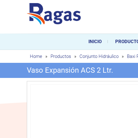
Saltar
al
contenido
Ragas
Ragas S.L es una empresa es
durante toda la vida útil de
INICIO
PRODUCT
sustitución de los mismos.
Home
»
Productos
»
Conjunto Hidráulico
»
Baxi
Vaso Expansión ACS 2 Ltr.