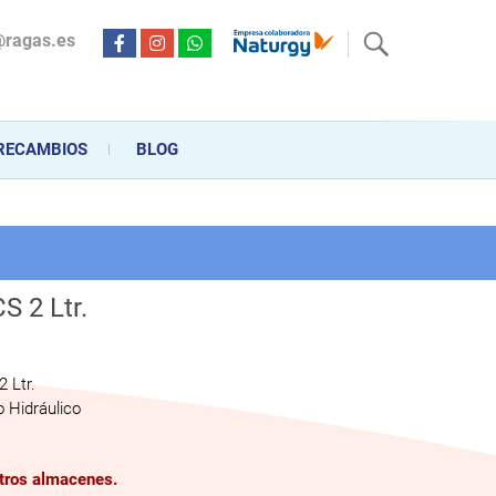
@ragas.es
ctricidad desde hace más de 20 años . Acompañamos al cliente
personalizado en la venta, montaje y reparación, hasta la
RECAMBIOS
BLOG
S 2 Ltr.
 Ltr.
 Hidráulico
stros almacenes.