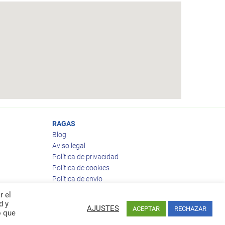
RAGAS
Blog
Aviso legal
Política de privacidad
Política de cookies
Política de envío
Política de devoluciones
r el
d y
AJUSTES
ACEPTAR
RECHAZAR
o que
Facebook
Twitter
feed