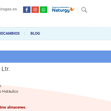
@ragas.es
ctricidad desde hace más de 20 años . Acompañamos al cliente
personalizado en la venta, montaje y reparación, hasta la
RECAMBIOS
BLOG
Ltr.
r.
 Hidráulico
stros almacenes.