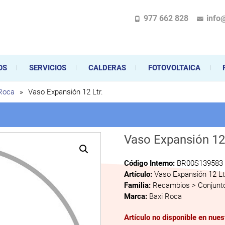
977 662 828
info
pecializada en la instalación, comercialización y mantenimiento de gas y ele
 sus aparatos de gas, climatización o electrodomésticos, desde el asesoramiento 
OS
SERVICIOS
CALDERAS
FOTOVOLTAICA
 Roca
»
Vaso Expansión 12 Ltr.
Vaso Expansión 12 
Código Interno:
BR00S139583
Artículo:
Vaso Expansión 12 Lt
Familia:
Recambios > Conjunto
Marca:
Baxi Roca
Artículo no disponible en nue