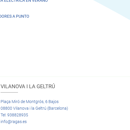
A ELÉCTRICA EN VERANO
DORES A PUNTO
VILANOVA I LA GELTRÚ
Plaça Miró de Montgrós, 6 Bajos
08800 Vilanova i la Geltrú (Barcelona)
Tel: 938828935
info@ragas.es