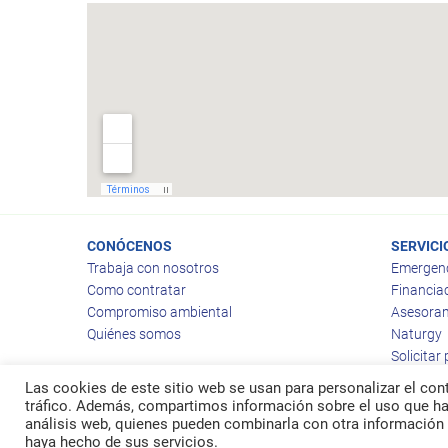
CONÓCENOS
SERVICI
Trabaja con nosotros
Emergen
Como contratar
Financia
Compromiso ambiental
Asesoram
Quiénes somos
Naturgy
Solicitar
Las cookies de este sitio web se usan para personalizar el cont
tráfico. Además, compartimos información sobre el uso que hag
análisis web, quienes pueden combinarla con otra información 
© 2026
Ragas
haya hecho de sus servicios.