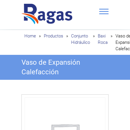
Saltar
al
contenido
Ragas
Home
»
Productos
»
Conjunto
»
Baxi
»
Vaso d
Hidráulico
Roca
Expans
Calefac
Vaso de Expansión
Calefacción