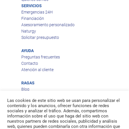
SERVICIOS
Emergencias 24H
Financiación
Asesoramiento personalizado
Naturgy
Solicitar presupuesto
AYUDA
Preguntas frecuentes
Contacto
Atención al cliente
RAGAS
Blog
Aviso legal
Las cookies de este sitio web se usan para personalizar el
Política de privacidad
contenido y los anuncios, ofrecer funciones de redes
Política de cookies
sociales y analizar el tráfico. Además, compartimos
Política de envío
información sobre el uso que haga del sitio web con
nuestros partners de redes sociales, publicidad y análisis
Política de devoluciones
web, quienes pueden combinarla con otra información que