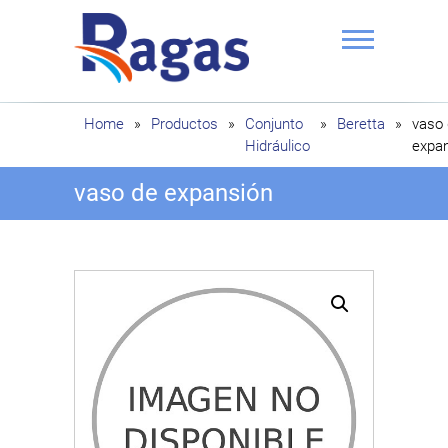
Saltar
al
contenido
Ragas
Home
»
Productos
»
Conjunto
»
Beretta
»
vaso
Hidráulico
expa
vaso de expansión