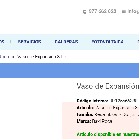
977 662 828
info
pecializada en la instalación, comercialización y mantenimiento de gas y ele
 sus aparatos de gas, climatización o electrodomésticos, desde el asesoramiento 
OS
SERVICIOS
CALDERAS
FOTOVOLTAICA
 Roca
»
Vaso de Expansión 8 Ltr.
Vaso de Expansión 
Código Interno:
BR125566388
Artículo:
Vaso de Expansión 8 
Familia:
Recambios > Conjunto
Marca:
Baxi Roca
Artículo disponible en nuestr