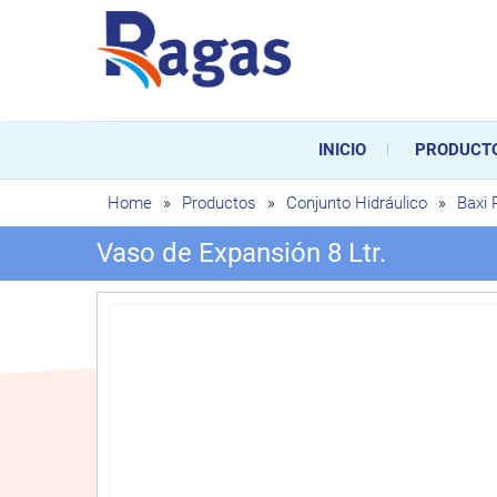
Saltar
al
contenido
Ragas
Ragas S.L es una empresa es
durante toda la vida útil de
INICIO
PRODUCT
sustitución de los mismos.
Home
»
Productos
»
Conjunto Hidráulico
»
Baxi
Vaso de Expansión 8 Ltr.