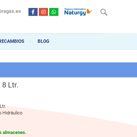
@ragas.es
ctricidad desde hace más de 20 años . Acompañamos al cliente
personalizado en la venta, montaje y reparación, hasta la
RECAMBIOS
BLOG
8 Ltr.
Ltr.
 Hidráulico
os almacenes.