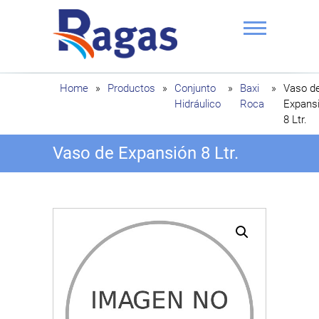
Saltar
al
contenido
Ragas
Home
»
Productos
»
Conjunto
»
Baxi
»
Vaso d
Hidráulico
Roca
Expans
8 Ltr.
Vaso de Expansión 8 Ltr.