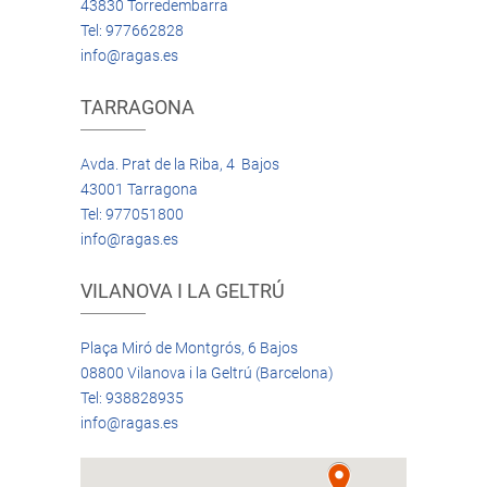
43830 Torredembarra
Tel: 977662828
info@ragas.es
TARRAGONA
Avda. Prat de la Riba, 4 Bajos
43001 Tarragona
Tel: 977051800
info@ragas.es
VILANOVA I LA GELTRÚ
Plaça Miró de Montgrós, 6 Bajos
08800 Vilanova i la Geltrú (Barcelona)
Tel: 938828935
info@ragas.es