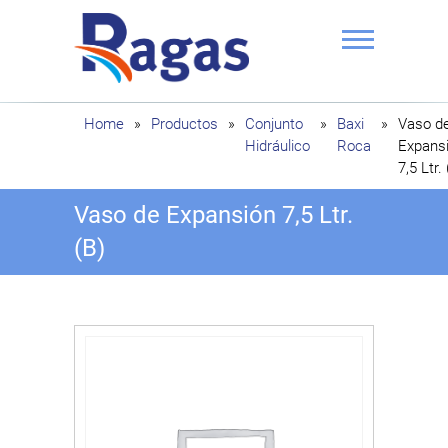
Saltar
al
contenido
Ragas
Home
»
Productos
»
Conjunto
»
Baxi
»
Vaso d
Hidráulico
Roca
Expans
7,5 Ltr.
Vaso de Expansión 7,5 Ltr.
(B)