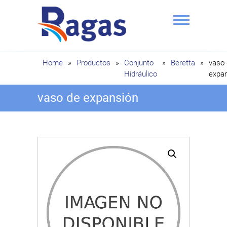
Saltar
al
contenido
Ragas
Home
»
Productos
»
Conjunto
»
Beretta
»
vaso
Hidráulico
expa
vaso de expansión