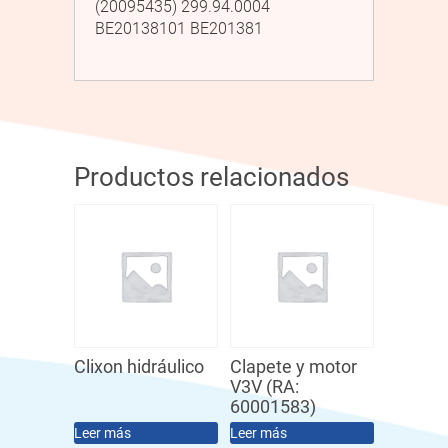
(20095435) 299.94.0004
BE20138101 BE201381
Productos relacionados
Clixon hidráulico
Clapete y motor
V3V (RA:
60001583)
Leer más
Leer más