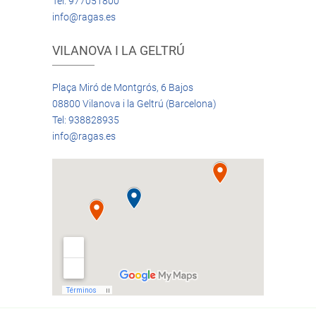
Tel: 977051800
info@ragas.es
VILANOVA I LA GELTRÚ
Plaça Miró de Montgrós, 6 Bajos
08800 Vilanova i la Geltrú (Barcelona)
Tel: 938828935
info@ragas.es