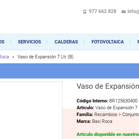
977 662 828
info
pecializada en la instalación, comercialización y mantenimiento de gas y ele
 sus aparatos de gas, climatización o electrodomésticos, desde el asesoramiento 
OS
SERVICIOS
CALDERAS
FOTOVOLTAICA
 Roca
»
Vaso de Expansión 7 Ltr (B)
Vaso de Expansión 
Código Interno:
BR125630400
Artículo:
Vaso de Expansión 7 
Familia:
Recambios > Conjunto
Marca:
Baxi Roca
Artículo disponible en nuestr