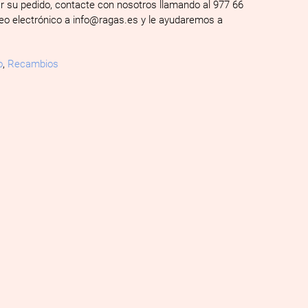
ar su pedido, contacte con nosotros llamando al 977 66
reo electrónico a info@ragas.es y le ayudaremos a
o
,
Recambios