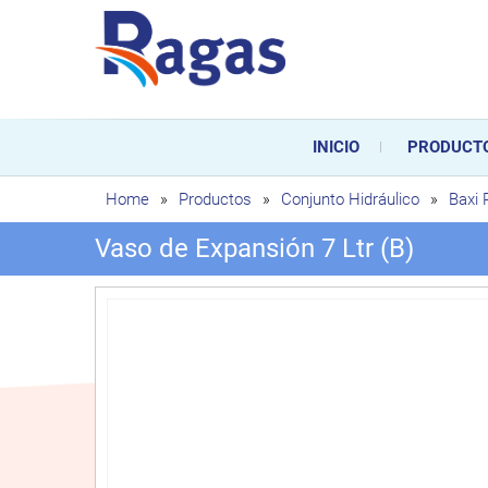
Saltar
al
contenido
Ragas
Ragas S.L es una empresa es
durante toda la vida útil de
INICIO
PRODUCT
sustitución de los mismos.
Home
»
Productos
»
Conjunto Hidráulico
»
Baxi
Vaso de Expansión 7 Ltr (B)