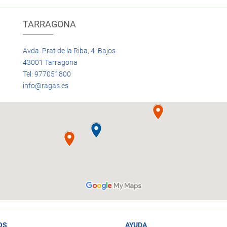
TARRAGONA
Avda. Prat de la Riba, 4 Bajos
43001 Tarragona
Tel: 977051800
info@ragas.es
OS
AYUDA