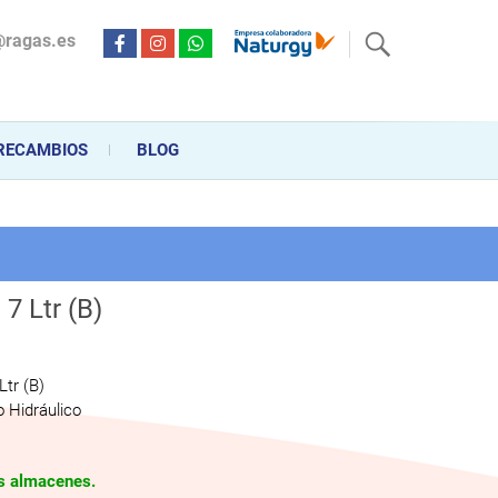
@ragas.es
ctricidad desde hace más de 20 años . Acompañamos al cliente
personalizado en la venta, montaje y reparación, hasta la
RECAMBIOS
BLOG
7 Ltr (B)
Ltr (B)
 Hidráulico
os almacenes.