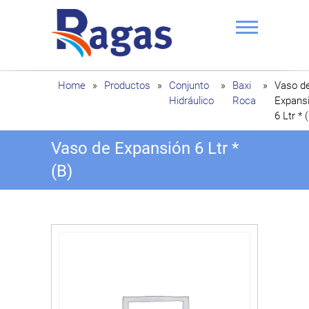
Saltar
al
contenido
Ragas
Home
»
Productos
»
Conjunto
»
Baxi
»
Vaso d
Hidráulico
Roca
Expans
6 Ltr * 
Vaso de Expansión 6 Ltr *
(B)