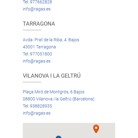
Tel: 977662828
info@ragas.es
TARRAGONA
Avda. Prat de la Riba, 4 Bajos
43001 Tarragona
Tel: 977051800
info@ragas.es
VILANOVA I LA GELTRÚ
Plaça Miró de Montgrós, 6 Bajos
08800 Vilanova i la Geltrú (Barcelona)
Tel: 938828935
info@ragas.es