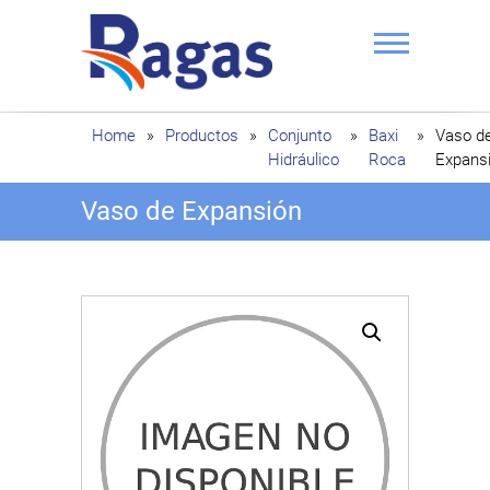
Saltar
al
contenido
Ragas
Home
»
Productos
»
Conjunto
»
Baxi
»
Vaso d
Hidráulico
Roca
Expans
Vaso de Expansión