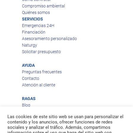
Compromiso ambiental
Quiénes somos
SERVICIOS
Emergencias 24H
Financiación
Asesoramiento personalizado
Naturgy
Solicitar presupuesto
AYUDA
Preguntas frecuentes
Contacto
Atención al cliente
RAGAS
Blog
Aviso legal
Las cookies de este sitio web se usan para personalizar el
Política de privacidad
contenido y los anuncios, ofrecer funciones de redes
Política de cookies
sociales y analizar el tráfico. Además, compartimos
Política de envío
información sobre el uso que haga del sitio web con