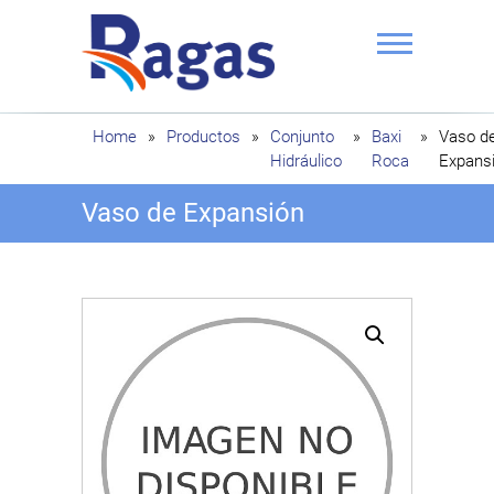
Saltar
al
contenido
Ragas
Home
»
Productos
»
Conjunto
»
Baxi
»
Vaso d
Hidráulico
Roca
Expans
Vaso de Expansión