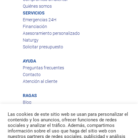
Quiénes somos
SERVICIOS
Emergencias 24H
Financiación
Asesoramiento personalizado
Naturgy
Solicitar presupuesto
AYUDA
Preguntas frecuentes
Contacto
Atención al cliente
RAGAS
Blog
Aviso legal
Las cookies de este sitio web se usan para personalizar el
Política de privacidad
contenido y los anuncios, ofrecer funciones de redes
Política de cookies
sociales y analizar el tráfico. Además, compartimos
Política de envío
información sobre el uso que haga del sitio web con
nuestros partners de redes sociales, publicidad y análisis
Política de devoluciones