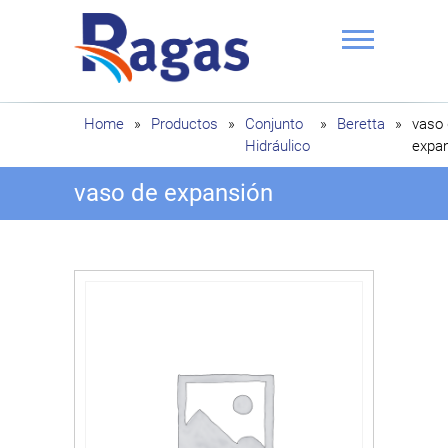
Saltar
al
contenido
Ragas
Home
»
Productos
»
Conjunto
»
Beretta
»
vaso
Hidráulico
expa
vaso de expansión