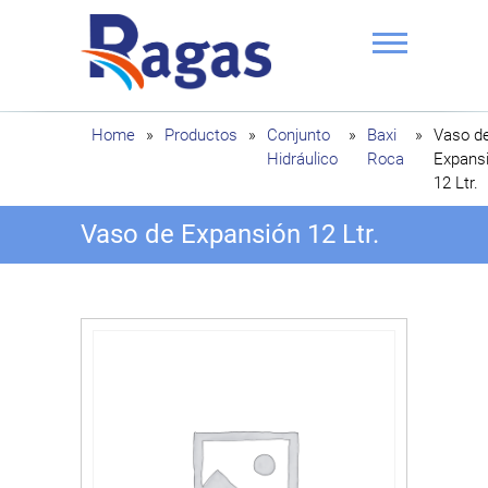
Saltar
al
contenido
Ragas
Home
»
Productos
»
Conjunto
»
Baxi
»
Vaso d
Hidráulico
Roca
Expans
12 Ltr.
Vaso de Expansión 12 Ltr.