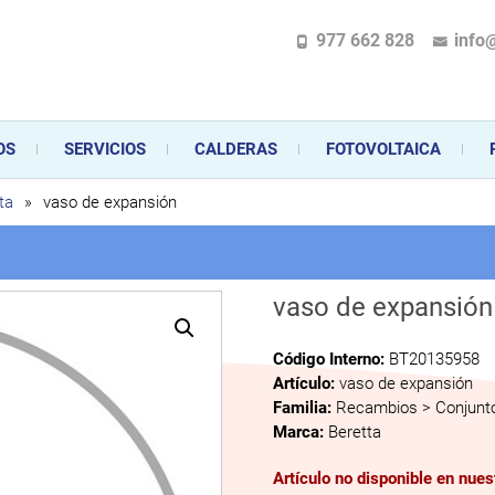
977 662 828
info
pecializada en la instalación, comercialización y mantenimiento de gas y ele
 sus aparatos de gas, climatización o electrodomésticos, desde el asesoramiento 
OS
SERVICIOS
CALDERAS
FOTOVOLTAICA
ta
»
vaso de expansión
vaso de expansión
Código Interno:
BT20135958
Artículo:
vaso de expansión
Familia:
Recambios > Conjunto
Marca:
Beretta
Artículo no disponible en nue