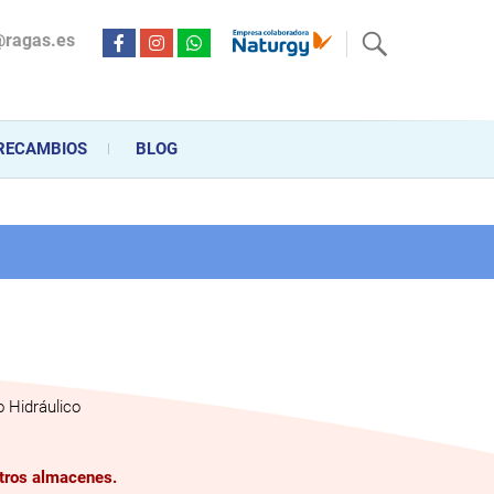
@ragas.es
ctricidad desde hace más de 20 años . Acompañamos al cliente
personalizado en la venta, montaje y reparación, hasta la
RECAMBIOS
BLOG
 Hidráulico
stros almacenes.