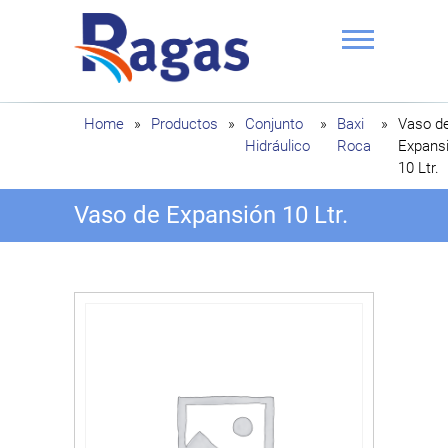
Saltar
al
contenido
Ragas
Home
»
Productos
»
Conjunto
»
Baxi
»
Vaso d
Hidráulico
Roca
Expans
10 Ltr.
Vaso de Expansión 10 Ltr.