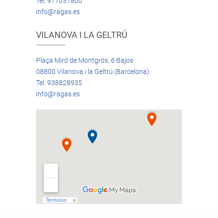
Tel: 977051800
info@ragas.es
VILANOVA I LA GELTRÚ
Plaça Miró de Montgrós, 6 Bajos
08800 Vilanova i la Geltrú (Barcelona)
Tel: 938828935
info@ragas.es