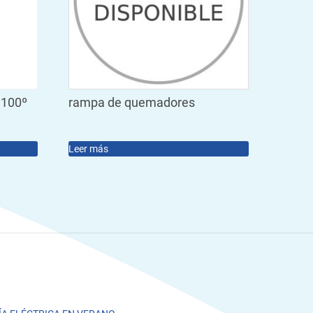
 100º
rampa de quemadores
Leer más