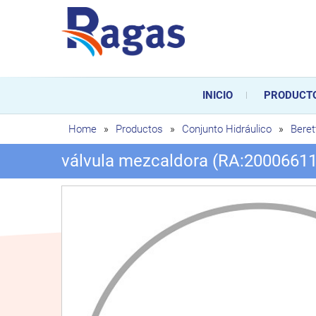
Saltar
al
contenido
Ragas
Ragas S.L es una empresa es
durante toda la vida útil de
INICIO
PRODUCT
sustitución de los mismos.
Home
»
Productos
»
Conjunto Hidráulico
»
Beret
válvula mezcaldora (RA:20006611