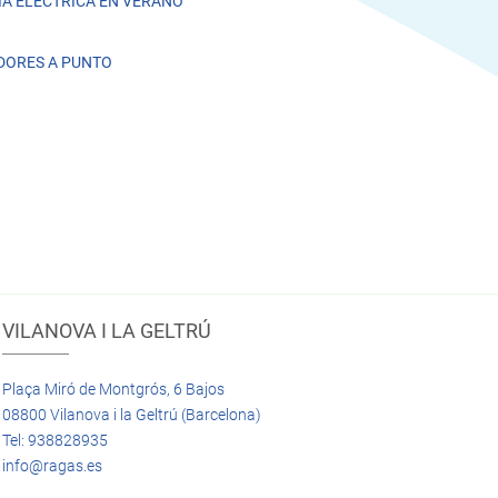
A ELÉCTRICA EN VERANO
DORES A PUNTO
VILANOVA I LA GELTRÚ
Plaça Miró de Montgrós, 6 Bajos
08800 Vilanova i la Geltrú (Barcelona)
Tel: 938828935
info@ragas.es