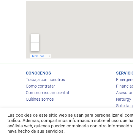
CONÓCENOS
SERVICI
Trabaja con nosotros
Emergen
Como contratar
Financia
Compromiso ambiental
Asesoram
Quiénes somos
Naturgy
Solicitar
Las cookies de este sitio web se usan para personalizar el cont
tráfico. Además, compartimos información sobre el uso que hag
análisis web, quienes pueden combinarla con otra información 
© 2026
Ragas
haya hecho de sus servicios.