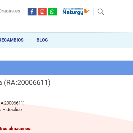
@ragas.es
ctricidad desde hace más de 20 años . Acompañamos al cliente
personalizado en la venta, montaje y reparación, hasta la
RECAMBIOS
BLOG
a (RA:20006611)
RA:20006611)
 Hidráulico
stros almacenes.