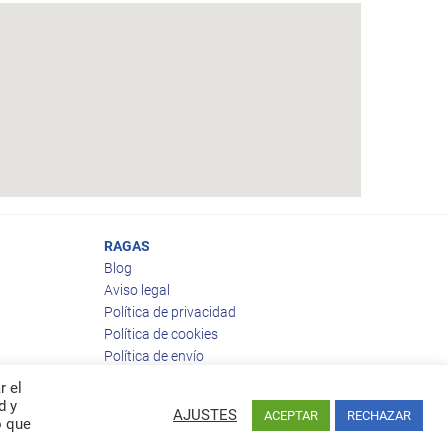
RAGAS
Blog
Aviso legal
Política de privacidad
Política de cookies
Política de envío
Política de devoluciones
r el
d y
AJUSTES
ACEPTAR
RECHAZAR
o que
Facebook
Twitter
feed