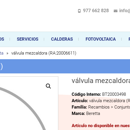
977 662 828
info
pecializada en la instalación, comercialización y mantenimiento de gas y ele
 sus aparatos de gas, climatización o electrodomésticos, desde el asesoramiento 
OS
SERVICIOS
CALDERAS
FOTOVOLTAICA
ta
»
válvula mezcaldora (RA:20006611)
)
válvula mezcaldor
Código Interno:
BT20003498
Artículo:
válvula mezcaldora (
Familia:
Recambios > Conjunto
Marca:
Beretta
Artículo no disponible en nue