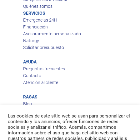
Quiénes somos
SERVICIOS
Emergencias 24H
Financiación
Asesoramiento personalizado
Naturgy
Solicitar presupuesto
AYUDA
Preguntas frecuentes
Contacto
Atención al cliente
RAGAS
Blog
Aviso legal
Las cookies de este sitio web se usan para personalizar el
Política de privacidad
contenido y los anuncios, ofrecer funciones de redes
Política de cookies
sociales y analizar el tráfico. Además, compartimos
Política de envío
información sobre el uso que haga del sitio web con
nuestros partners de redes sociales, publicidad y análisis
Política de devoluciones