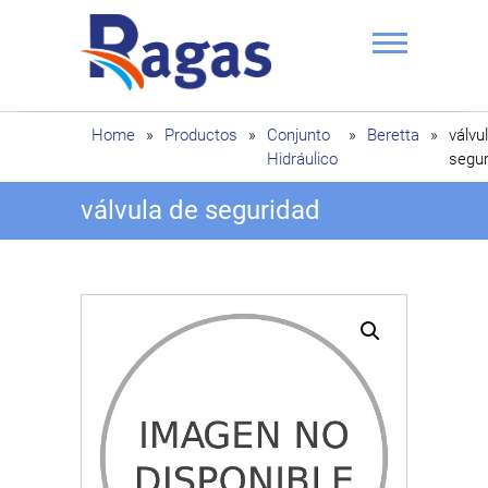
Saltar
al
contenido
Ragas
Home
»
Productos
»
Conjunto
»
Beretta
»
válvu
Hidráulico
segur
válvula de seguridad