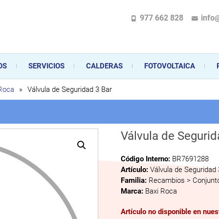
977 662 828
info
pecializada en la instalación, comercialización y mantenimiento de gas y ele
 sus aparatos de gas, climatización o electrodomésticos, desde el asesoramiento 
OS
SERVICIOS
CALDERAS
FOTOVOLTAICA
 Roca
»
Válvula de Seguridad 3 Bar
Válvula de Segurid
Código Interno:
BR7691288
Artículo:
Válvula de Seguridad 
Familia:
Recambios > Conjunto
Marca:
Baxi Roca
Artículo no disponible en nue