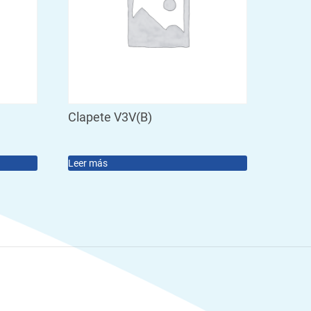
Clapete V3V(B)
Leer más