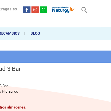
@ragas.es
ctricidad desde hace más de 20 años . Acompañamos al cliente
personalizado en la venta, montaje y reparación, hasta la
RECAMBIOS
BLOG
ad 3 Bar
3 Bar
 Hidráulico
stros almacenes.