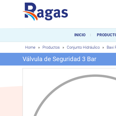
Saltar
al
contenido
Ragas
Ragas S.L es una empresa es
durante toda la vida útil de
INICIO
PRODUCT
sustitución de los mismos.
Home
»
Productos
»
Conjunto Hidráulico
»
Baxi
Válvula de Seguridad 3 Bar