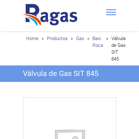
Saltar
al
contenido
Ragas
Home
»
Productos
»
Gas
»
Baxi
»
Válvula
Roca
de Gas
SIT
845
Válvula de Gas SIT 845