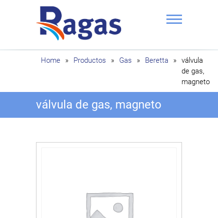
Saltar
al
contenido
Ragas
Home
»
Productos
»
Gas
»
Beretta
»
válvula
de gas,
magneto
válvula de gas, magneto