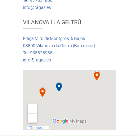
Tel: 977051800
info@ragas.es
VILANOVA I LA GELTRÚ
Plaça Miró de Montgrós, 6 Bajos
08800 Vilanova i la Geltrú (Barcelona)
Tel: 938828935
info@ragas.es