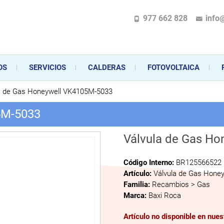
977 662 828
info
pecializada en la instalación, comercialización y mantenimiento de gas y ele
 sus aparatos de gas, climatización o electrodomésticos, desde el asesoramiento 
OS
SERVICIOS
CALDERAS
FOTOVOLTAICA
a de Gas Honeywell VK4105M-5033
5M-5033
Válvula de Gas H
Código Interno:
BR125566522
Artículo:
Válvula de Gas Hone
Familia:
Recambios > Gas
Marca:
Baxi Roca
Artículo no disponible en nue