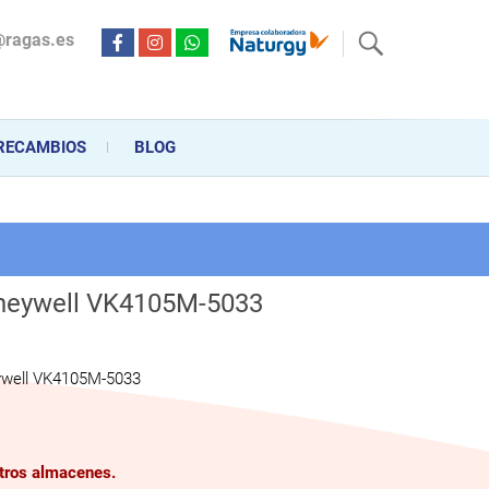
@ragas.es
ctricidad desde hace más de 20 años . Acompañamos al cliente
personalizado en la venta, montaje y reparación, hasta la
RECAMBIOS
BLOG
oneywell VK4105M-5033
ywell VK4105M-5033
stros almacenes.