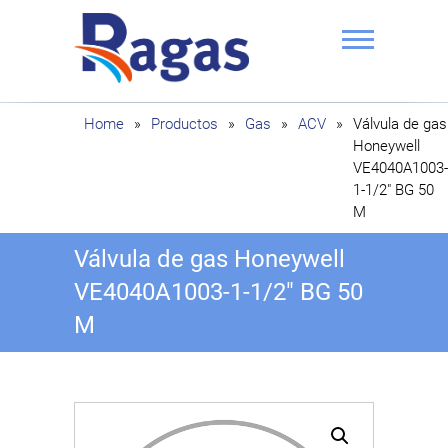
Saltar
al
contenido
Ragas
Home
»
Productos
»
Gas
»
ACV
»
Válvula de gas
Honeywell
VE4040A1003-
1-1/2″ BG 50
M
Válvula de gas Honeywell
VE4040A1003-1-1/2″ BG 50
M