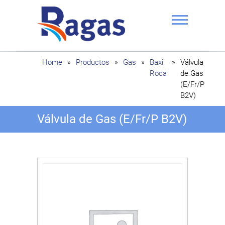
Saltar
al
contenido
Ragas
Home
»
Productos
»
Gas
»
Baxi
»
Válvula
Roca
de Gas
(E/Fr/P
B2V)
Válvula de Gas (E/Fr/P B2V)