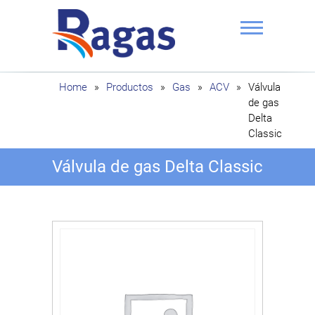
Saltar
al
contenido
Ragas
Home
»
Productos
»
Gas
»
ACV
»
Válvula
de gas
Delta
Classic
Válvula de gas Delta Classic