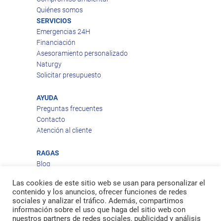
Quiénes somos
SERVICIOS
Emergencias 24H
Financiación
Asesoramiento personalizado
Naturgy
Solicitar presupuesto
AYUDA
Preguntas frecuentes
Contacto
Atención al cliente
RAGAS
Blog
Aviso legal
Las cookies de este sitio web se usan para personalizar el
Política de privacidad
contenido y los anuncios, ofrecer funciones de redes
Política de cookies
sociales y analizar el tráfico. Además, compartimos
Política de envío
información sobre el uso que haga del sitio web con
nuestros partners de redes sociales, publicidad y análisis
Política de devoluciones