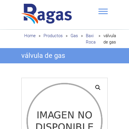
Saltar
al
contenido
Ragas
Home
»
Productos
»
Gas
»
Baxi
»
válvula
Roca
de gas
válvula de gas