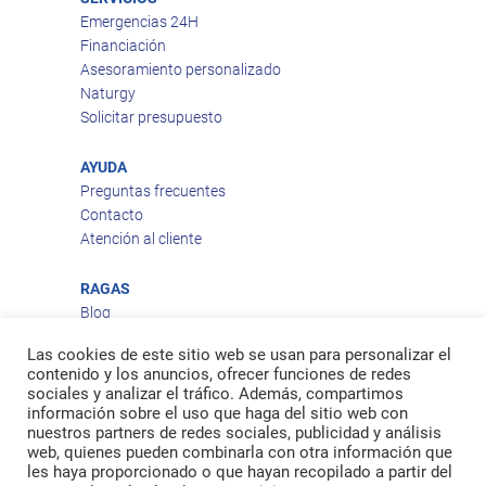
Emergencias 24H
Financiación
Asesoramiento personalizado
Naturgy
Solicitar presupuesto
AYUDA
Preguntas frecuentes
Contacto
Atención al cliente
RAGAS
Blog
Aviso legal
Las cookies de este sitio web se usan para personalizar el
Política de privacidad
contenido y los anuncios, ofrecer funciones de redes
Política de cookies
sociales y analizar el tráfico. Además, compartimos
Política de envío
información sobre el uso que haga del sitio web con
nuestros partners de redes sociales, publicidad y análisis
Política de devoluciones
web, quienes pueden combinarla con otra información que
les haya proporcionado o que hayan recopilado a partir del