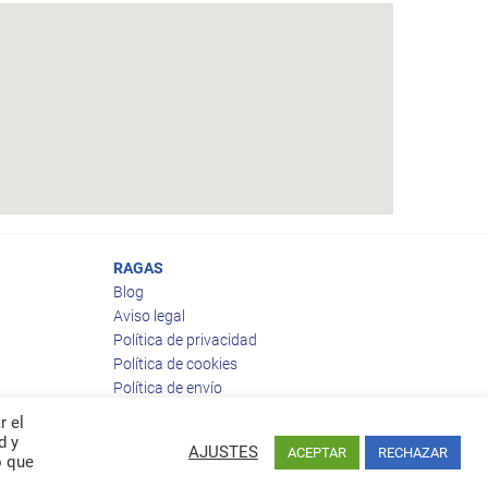
RAGAS
Blog
Aviso legal
Política de privacidad
Política de cookies
Política de envío
Política de devoluciones
r el
d y
AJUSTES
ACEPTAR
RECHAZAR
o que
Facebook
Twitter
feed