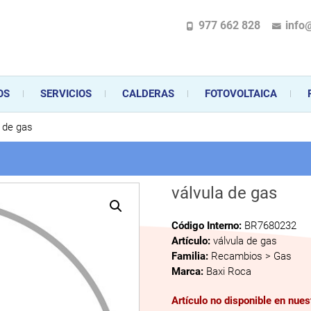
977 662 828
info
pecializada en la instalación, comercialización y mantenimiento de gas y ele
 sus aparatos de gas, climatización o electrodomésticos, desde el asesoramiento 
OS
SERVICIOS
CALDERAS
FOTOVOLTAICA
a de gas
válvula de gas
Código Interno:
BR7680232
Artículo:
válvula de gas
Familia:
Recambios > Gas
Marca:
Baxi Roca
Artículo no disponible en nue