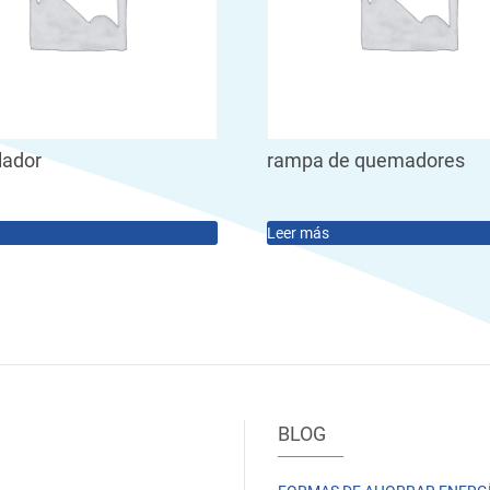
ador
rampa de quemadores
Leer más
BLOG