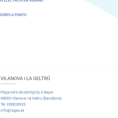
A ELÉCTRICA EN VERANO
DORES A PUNTO
VILANOVA I LA GELTRÚ
Plaça Miró de Montgrós, 6 Bajos
08800 Vilanova i la Geltrú (Barcelona)
Tel: 938828935
info@ragas.es