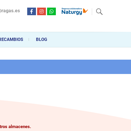
@ragas.es
ctricidad desde hace más de 20 años . Acompañamos al cliente
personalizado en la venta, montaje y reparación, hasta la
RECAMBIOS
BLOG
stros almacenes.