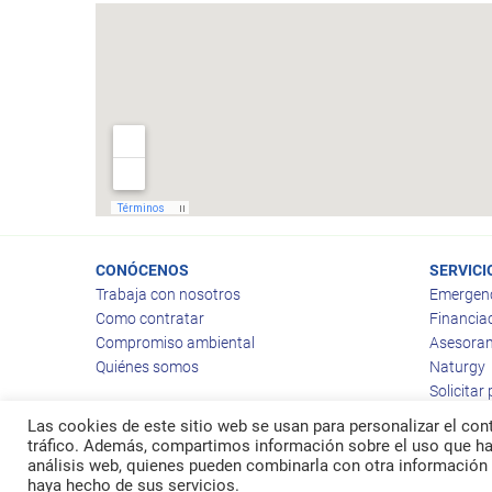
CONÓCENOS
SERVICI
Trabaja con nosotros
Emergen
Como contratar
Financia
Compromiso ambiental
Asesoram
Quiénes somos
Naturgy
Solicitar
Las cookies de este sitio web se usan para personalizar el cont
tráfico. Además, compartimos información sobre el uso que hag
análisis web, quienes pueden combinarla con otra información 
© 2026
Ragas
haya hecho de sus servicios.