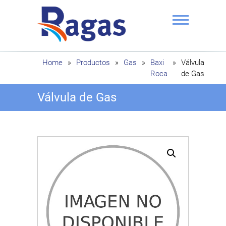
Saltar
al
contenido
Ragas
Home
»
Productos
»
Gas
»
Baxi
»
Válvula
Roca
de Gas
Válvula de Gas