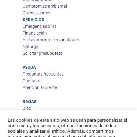
Compromiso ambiental
Quiénes somos
SERVICIOS
Emergencias 24H
Financiación
Asesoramiento personalizado
Naturgy
Solicitar presupuesto
AYUDA
Preguntas frecuentes
Contacto
Atención al cliente
RAGAS
Blog
Aviso legal
Las cookies de este sitio web se usan para personalizar el
Política de privacidad
contenido y los anuncios, ofrecer funciones de redes
Política de cookies
sociales y analizar el tráfico. Además, compartimos
Política de envío
información sobre el uso que haga del sitio web con