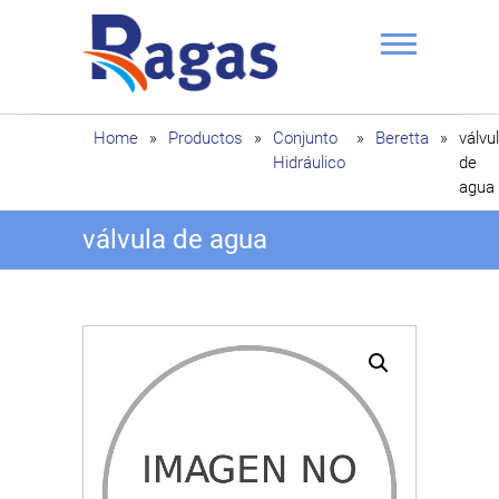
Saltar
al
contenido
Ragas
Home
»
Productos
»
Conjunto
»
Beretta
»
válvu
Hidráulico
de
agua
válvula de agua