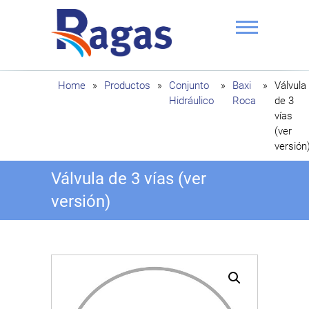
Saltar
al
contenido
Ragas
Home
»
Productos
»
Conjunto
»
Baxi
»
Válvula
Hidráulico
Roca
de 3
vías
(ver
versión
Válvula de 3 vías (ver
versión)