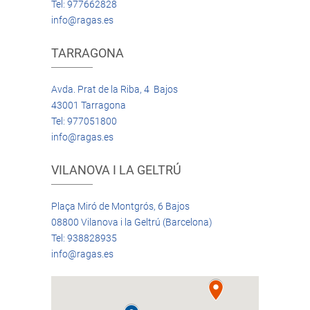
Tel: 977662828
info@ragas.es
TARRAGONA
Avda. Prat de la Riba, 4 Bajos
43001 Tarragona
Tel: 977051800
info@ragas.es
VILANOVA I LA GELTRÚ
Plaça Miró de Montgrós, 6 Bajos
08800 Vilanova i la Geltrú (Barcelona)
Tel: 938828935
info@ragas.es