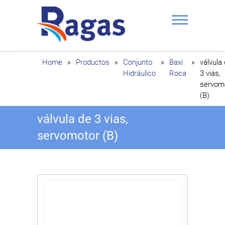
Saltar
al
contenido
Ragas
Home
»
Productos
»
Conjunto
»
Baxi
»
válvula
Hidráulico
Roca
3 vias,
servom
(B)
válvula de 3 vias,
servomotor (B)