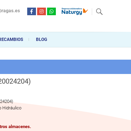
@ragas.es
ctricidad desde hace más de 20 años . Acompañamos al cliente
personalizado en la venta, montaje y reparación, hasta la
RECAMBIOS
BLOG
:20024204)
024204)
 Hidráulico
stros almacenes.