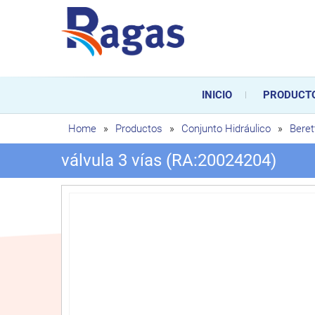
Saltar
al
contenido
Ragas
Ragas S.L es una empresa es
durante toda la vida útil de
INICIO
PRODUCT
sustitución de los mismos.
Home
»
Productos
»
Conjunto Hidráulico
»
Beret
válvula 3 vías (RA:20024204)