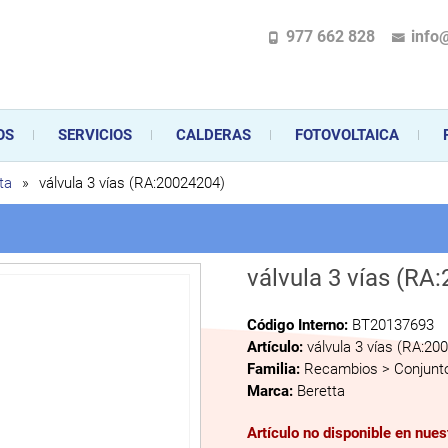
977 662 828
info
pecializada en la instalación, comercialización y mantenimiento de gas y ele
 sus aparatos de gas, climatización o electrodomésticos, desde el asesoramiento 
OS
SERVICIOS
CALDERAS
FOTOVOLTAICA
ta
»
válvula 3 vías (RA:20024204)
válvula 3 vías (RA
Código Interno:
BT20137693
Artículo:
válvula 3 vías (RA:20
Familia:
Recambios > Conjunto
Marca:
Beretta
Artículo no disponible en nue