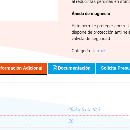
al reducir las pérdidas en stan
Ánodo de magnesio
Esto permite proteger contra la
dispone de protección anti hel
válvula de seguridad.
Categoría:
Termos
formación Adicional
Documentación
Solicita Pres
48,3 x 61 x 48,3
50