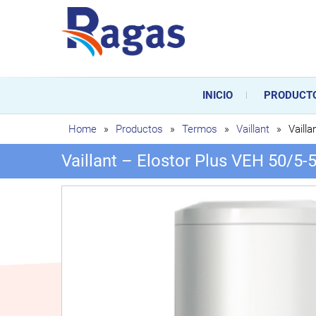
Saltar
al
contenido
Ragas
Ragas S.L es una empresa es
durante toda la vida útil de
INICIO
PRODUCT
sustitución de los mismos.
Home
»
Productos
»
Termos
»
Vaillant
»
Vaill
Vaillant – Elostor Plus VEH 50/5-