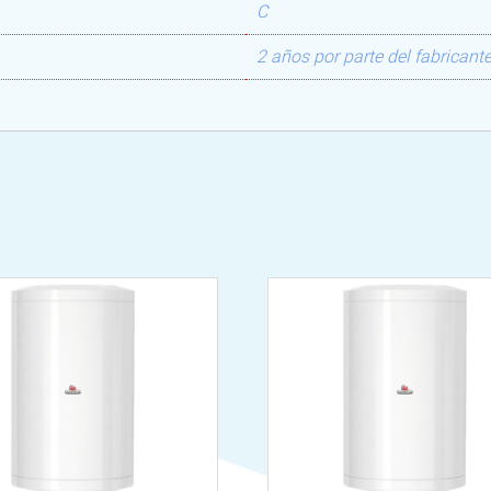
C
2 años por parte del fabricant