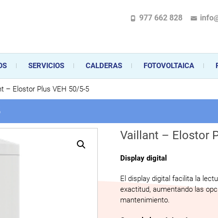
977 662 828
info
pecializada en la instalación, comercialización y mantenimiento de gas y ele
 sus aparatos de gas, climatización o electrodomésticos, desde el asesoramiento 
OS
SERVICIOS
CALDERAS
FOTOVOLTAICA
ant – Elostor Plus VEH 50/5-5
5
Vaillant – Elostor
Display digital
El display digital facilita la 
exactitud, aumentando las opcio
mantenimiento.