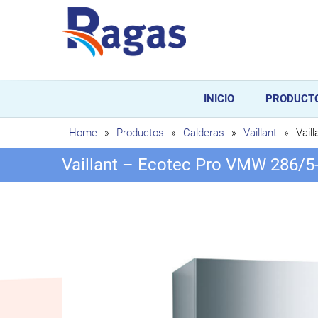
Saltar
al
contenido
Ragas
Ragas S.L es una empresa es
durante toda la vida útil de
INICIO
PRODUCT
sustitución de los mismos.
Home
»
Productos
»
Calderas
»
Vaillant
»
Vail
Vaillant – Ecotec Pro VMW 286/5