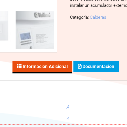
instalar un acumulador extern
Categoría:
Calderas
Información Adicional
Documentación
A
A