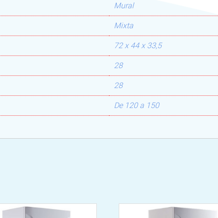
Mural
Mixta
72 x 44 x 33,5
28
28
De 120 a 150