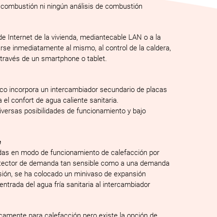
 combustión ni ningún análisis de combustión
e Internet de la vivienda, mediantecable LAN o a la
rse inmediatamente al mismo, al control de la caldera,
través de un smartphone o tablet.
ico incorpora un intercambiador secundario de placas
l confort de agua caliente sanitaria.
iversas posibilidades de funcionamiento y bajo
e
radas en modo de funcionamiento de calefacción por
detector de demanda tan sensible como a una demanda
esión, se ha colocado un minivaso de expansión
 entrada del agua fría sanitaria al intercambiador
amente para calefacción pero existe la opción de