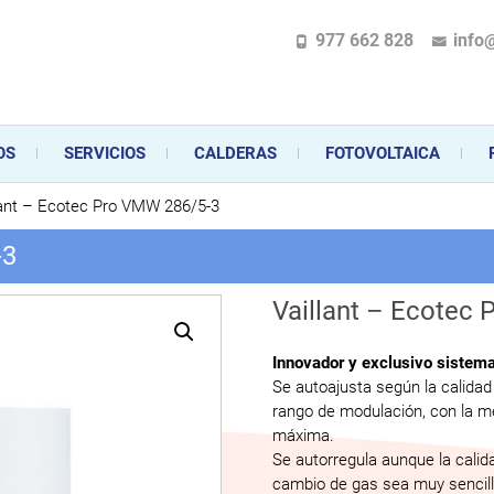
977 662 828
info
pecializada en la instalación, comercialización y mantenimiento de gas y ele
 sus aparatos de gas, climatización o electrodomésticos, desde el asesoramiento 
OS
SERVICIOS
CALDERAS
FOTOVOLTAICA
lant – Ecotec Pro VMW 286/5-3
-3
Vaillant – Ecotec
Innovador y exclusivo sistem
Se autoajusta según la calidad
rango de modulación, con la me
máxima.
Se autorregula aunque la calida
cambio de gas sea muy sencill