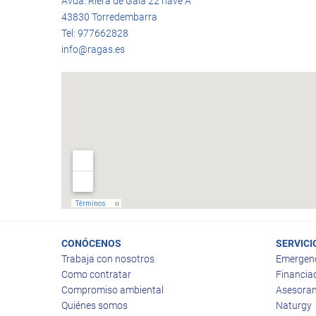
Avda. Riera de Gaia 22 nave A
43830 Torredembarra
Tel: 977662828
info@ragas.es
CONÓCENOS
SERVICI
Trabaja con nosotros
Emergen
Como contratar
Financia
Compromiso ambiental
Asesoram
Quiénes somos
Naturgy