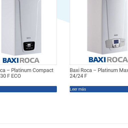
oca – Platinum Compact
Baxi Roca – Platinum Max
/30 F ECO
24/24 F
Leer más