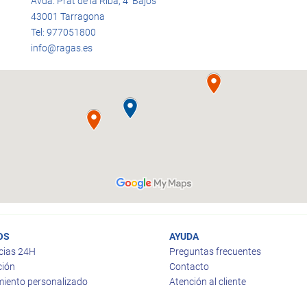
Avda. Prat de la Riba, 4 Bajos
43001 Tarragona
Tel: 977051800
info@ragas.es
OS
AYUDA
cias 24H
Preguntas frecuentes
ción
Contacto
iento personalizado
Atención al cliente