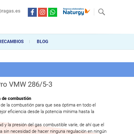
@ragas.es
ctricidad desde hace más de 20 años . Acompañamos al cliente
personalizado en la venta, montaje y reparación, hasta la
RECAMBIOS
BLOG
 Pro VMW 286/5-3
a de combustión
 de la combustión para que sea óptima en todo el
jor eficiencia desde la potencia mínima hasta la
d y la presión del gas combustible varíe, de ahí que el
a sin necesidad de hacer ninguna regulación en ningún