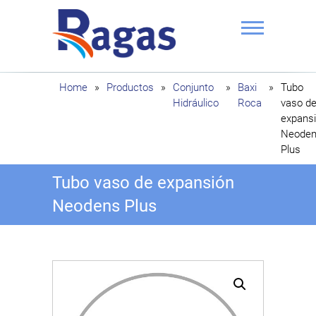
Saltar
al
contenido
Ragas
Home
»
Productos
»
Conjunto
»
Baxi
»
Tubo
Hidráulico
Roca
vaso d
expans
Neode
Plus
Tubo vaso de expansión
Neodens Plus