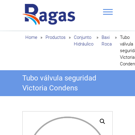
Saltar
al
contenido
Ragas
Home
»
Productos
»
Conjunto
»
Baxi
»
Tubo
Hidráulico
Roca
válvula
segurid
Victoria
Conden
Tubo válvula seguridad
Victoria Condens